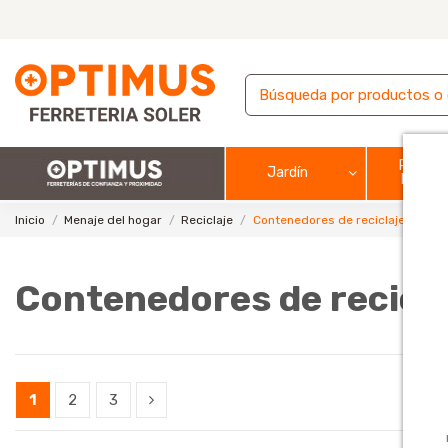
Pintura
Jardín
barnic
Inicio
Menaje del hogar
Reciclaje
Contenedores de reciclaje domés
Contenedores de recicl
1
2
3