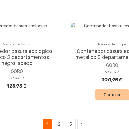
Menaje del hogar
Menaje del hogar
dor basura ecologico
Contenedor basura e
ico 2 departamentos
metalico 3 departamen
negro lacado
GORO
GORO
9620163
9714759
220,95 €
125,95 €
Comprar
1
2
3