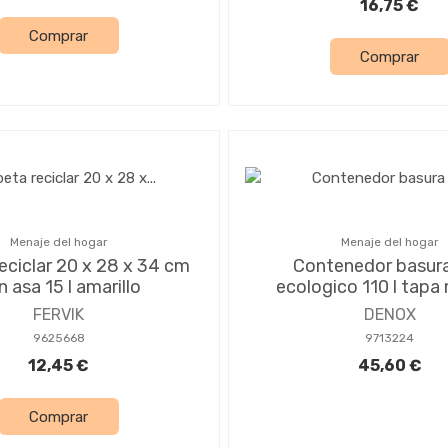
16,75 €
Comprar
Comprar
Menaje del hogar
Menaje del hogar
eciclar 20 x 28 x 34 cm
Contenedor basura
 asa 15 l amarillo
ecologico 110 l tapa
FERVIK
DENOX
9625668
9713224
12,45 €
45,60 €
Comprar