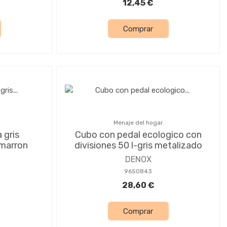
12,45 €
Comprar
Menaje del hogar
 gris
Cubo con pedal ecologico con
 marron
divisiones 50 l-gris metalizado
DENOX
9650843
28,60 €
Comprar