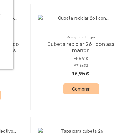
e
Menaje del hogar
cologico
Cubeta reciclar 26 l con asa
mentos
marron
FERVIK
9716632
16,95 €
Comprar