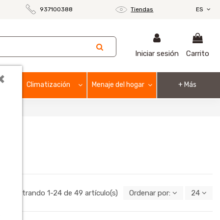
937100388
Tiendas
ES
Iniciar sesión
Carrito
×
Climatización
Menaje del hogar
+ Más
Mostrando 1-24 de 49 artículo(s)
Ordenar por:
24
o