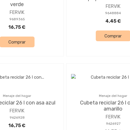
verde
FERVIK
FERVIK
9648884
9689365
4,45 €
16,75 €
Comprar
Comprar
Menaje del hogar
Menaje del hogar
ciclar 26 l con asa azul
Cubeta reciclar 26 l 
amarillo
FERVIK
FERVIK
9626928
9626927
16,75 €