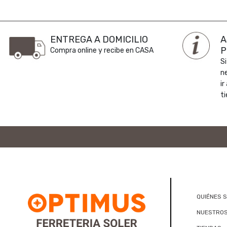
ENTREGA A DOMICILIO
A
P
Compra online y recibe en CASA
Si
n
ir
ti
QUIÉNES 
NUESTROS