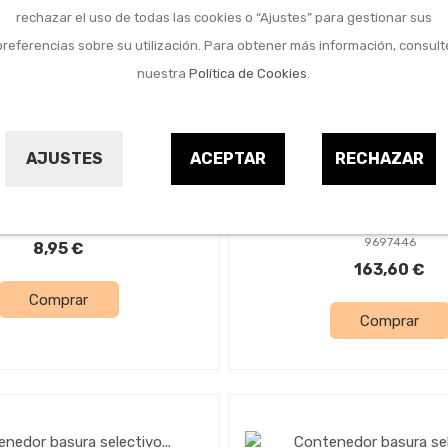
rechazar el uso de todas las cookies o “Ajustes” para gestionar sus
preferencias sobre su utilización. Para obtener más información, consult
nuestra
Política de Cookies
.
Menaje del hogar
Menaje del hogar
basura reciclaje 6 l
Contenedor basura e
AJUSTES
ACEPTAR
RECHAZAR
ecohome
metalico 4 departa
blanco lacado
TATAY
DUETT
1014460
9697446
8,95 €
163,60 €
Comprar
Comprar