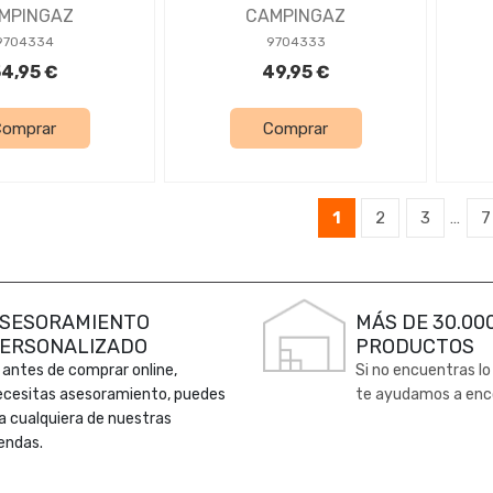
MPINGAZ
CAMPINGAZ
9704334
9704333
4,95 €
49,95 €
Comprar
Comprar
1
2
3
…
7
SESORAMIENTO
MÁS DE 30.00
ERSONALIZADO
PRODUCTOS
 antes de comprar online,
Si no encuentras lo
ecesitas asesoramiento, puedes
te ayudamos a enc
 a cualquiera de nuestras
endas.