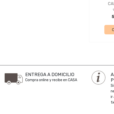
CA
5
ENTREGA A DOMICILIO
A
P
Compra online y recibe en CASA
Si
n
ir
ti