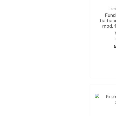
Jard
Fund
barbaco
mod. 