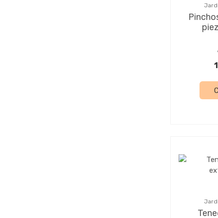
Jard
Pincho
pie
Jard
Tene