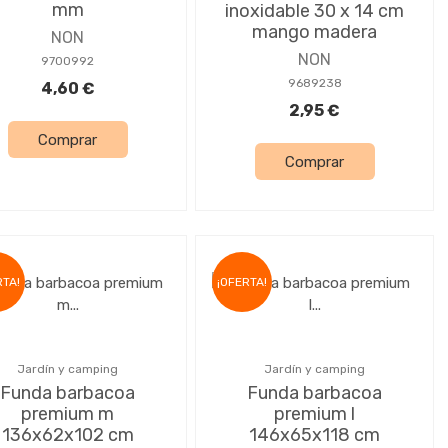
mm
inoxidable 30 x 14 cm
mango madera
NON
NON
9700992
9689238
4,60 €
2,95 €
Comprar
Comprar
RTA!
¡OFERTA!
Jardín y camping
Jardín y camping
Funda barbacoa
Funda barbacoa
premium m
premium l
136x62x102 cm
146x65x118 cm