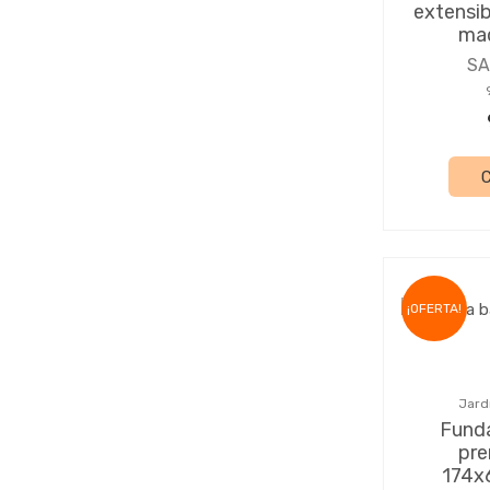
extensi
mad
S
¡OFERTA!
Jard
Fund
pre
174x