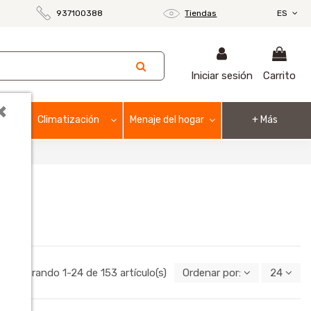
937100388
Tiendas
ES
Iniciar sesión
Carrito
×
Climatización
Menaje del hogar
+ Más
Mostrando 1-24 de 153 artículo(s)
Ordenar por:
24
o