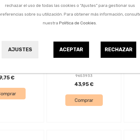
rechazar el uso de todas las cookies o “Ajustes” para gestionar sus
preferencias sobre su utilización. Para obtener más información, consult
¡OFERTA!
nuestra
Política de Cookies
.
ín y camping
Jardín y camping
lava barbacoa
Parrilla barbacoa
AJUSTES
ACEPTAR
RECHAZAR
4 kg
extensible zinc
c
60/70x40 cm
K FUEGO
SAUVIC
9672456
9653933
9,75 €
43,95 €
Comprar
Comprar