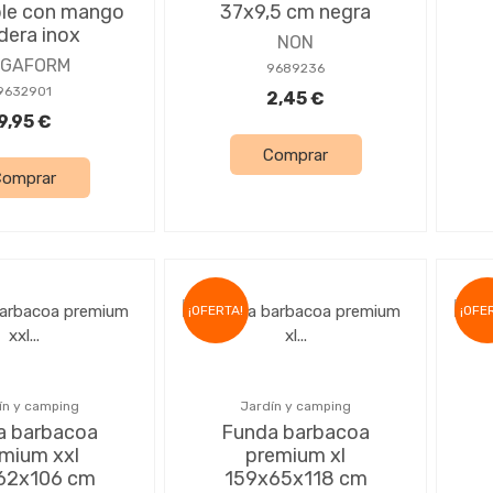
ble con mango
37x9,5 cm negra
era inox
NON
AGAFORM
9689236
9632901
2,45 €
9,95 €
Comprar
Comprar
¡OFERTA!
¡OFE
ín y camping
Jardín y camping
a barbacoa
Funda barbacoa
mium xxl
premium xl
62x106 cm
159x65x118 cm