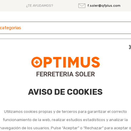
¿TE AYUDAMOS?
f.soler@qfplus.com
 y
Ferretería
Herramientas
Maquinaria
es
coa y cocina de exterior
AVISO DE COOKIES
Utilizamos cookies propias y de terceros para garantizar el correcto
3
…
7
funcionamiento de la web, realizar estudios estadísticos y analizar la
navegación de los usuarios. Pulse “Aceptar” o “Rechazar” para aceptar 