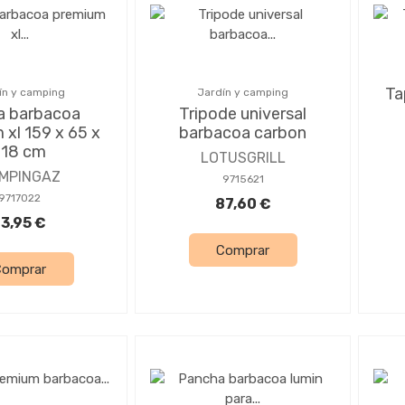
Ta
ín y camping
Jardín y camping
a barbacoa
Tripode universal
 xl 159 x 65 x
barbacoa carbon
118 cm
LOTUSGRILL
MPINGAZ
9715621
9717022
87,60 €
13,95 €
Comprar
Comprar