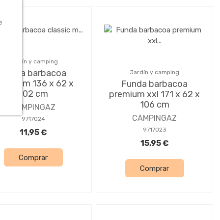
e
Jardín y camping
Funda barbacoa
Jardín y camping
lassic m 136 x 62 x
Funda barbacoa
102 cm
premium xxl 171 x 62 x
106 cm
CAMPINGAZ
CAMPINGAZ
9717024
9717023
11,95 €
15,95 €
Comprar
Comprar