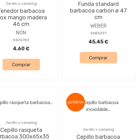
Funda standard
Jardín y camping
barbacoa carbon ø 47
Tenedor barbacoa
cm
nox mango madera
46 cm
WEBER
NON
9685297
9695783
45,45 €
4,60 €
Comprar
Comprar
¡OFERTA!
Jardín y camping
Cepillo rasqueta
Jardín y camping
rbacoa 300x65x35
Cepillo barbacoa