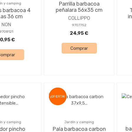
Parrilla barbacoa
ín y camping
peñalara 56x35 cm
s barbacoa 4
zas 36 cm
i
COLLIPPO
NON
9707752
9708121
24,95 €
10,95 €
Comprar
Comprar
¡OFERTA!
ín y camping
Jardín y camping
ba
dor pincho
Pala barbacoa carbon