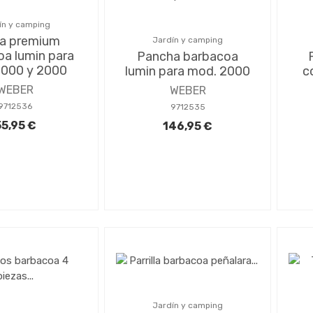
ín y camping
a premium
Jardín y camping
a lumin para
Pancha barbacoa
1000 y 2000
lumin para mod. 2000
c
WEBER
WEBER
9712536
9712535
55,95 €
146,95 €
Jardín y camping